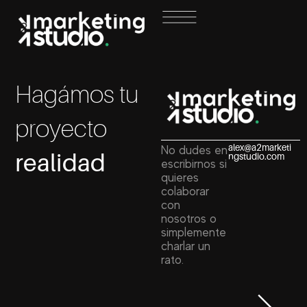
Ir
al
contenido
Hagámos tu
proyecto
alex@a2marketi
No dudes en
realidad
ngstudio.com
escribirnos si
quieres
colaborar
con
nosotros o
simplemente
charlar un
rato.