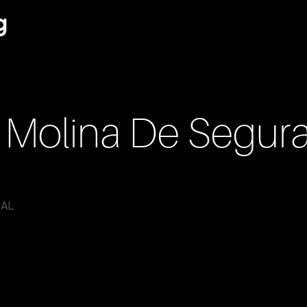
b
Molina De Segur
CAL