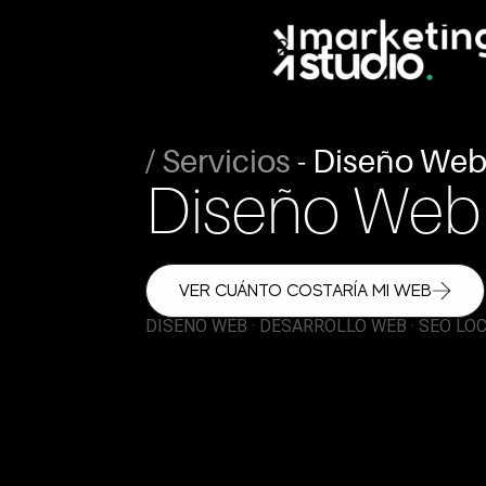
Ir
al
contenido
/ Servicios
- Diseño We
Diseño Web 
VER CUÁNTO COSTARÍA MI WEB
DISEÑO WEB · DESARROLLO WEB · SEO LO