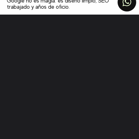
Google no es magia: es diseño limpio, SEO
trabajado y años de oficio.
San Javier es Mar Menor, Jazz y Academia
General del Aire, todo en un mismo mapa.
Ayudamos al restaurante de Santiago de la
Ribera que factura verano. Al negocio náutico
que alquila embarcaciones en La Manga. Al
hostal familiar recibiendo veraneantes y
melómanos del Festival Internacional de Jazz.
A la clínica de barrio atendiendo a familias
militares de la Academia. Al comercio del
centro navegando una temporada intensa.
Cada uno con su cliente objetivo — y todos
necesitando aparecer arriba cuando ese
cliente los busca.