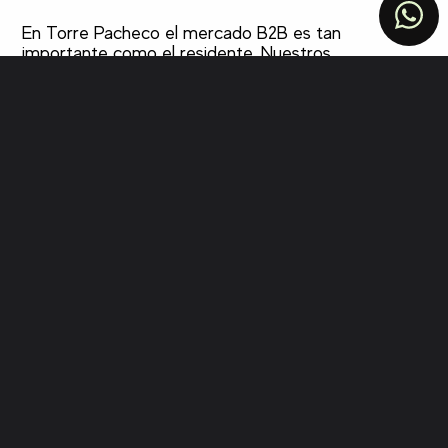
En Torre Pacheco el mercado B2B es tan
importante como el residente. Nuestros
clientes son la empresa hortofrutícola
exportando brócoli, alcachofa o lechuga a
Europa. La cooperativa agraria mostrando
producto a compradores nacionales. El
restaurante pachequero que factura verano
con clientes del Mar Menor. La clínica de
Roldán o Balsicas compitiendo con las del
centro. Las asesorías especializadas en
explotaciones agrarias y compraventa de
terreno. Cinco perfiles distintos, un mismo
canal donde deciden: Google.